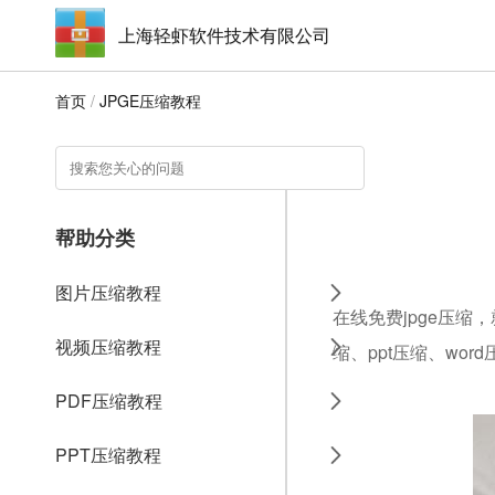
上海轻虾软件技术有限公司
首页
/
JPGE压缩教程
帮助分类
图片压缩教程
在线免费jpge压缩
视频压缩教程
缩、ppt压缩、wo
PDF压缩教程
PPT压缩教程