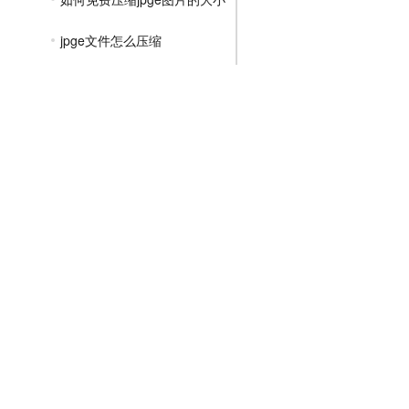
jpge文件怎么压缩
如何把jpge文件压缩
jpge图片大小怎么压缩
在线免费jpge压缩
jpge图片太大怎么压缩
jpge图片大小压缩到200k
怎么把jpge图片压缩成500kb以下
文件压缩教程