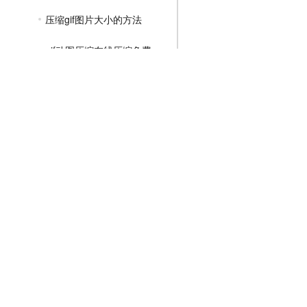
压缩gif图片大小的方法
gif动图压缩在线压缩免费
gif怎么压缩小一点
MP4压缩教程
JPG压缩教程
PNG压缩教程
JPGE压缩教程
文件压缩教程