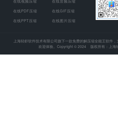
在线视频压缩
在线音频压缩
在线PDF压缩
在线GIF压缩
在线PPT压缩
在线图片压缩
上海轻虾软件技术有限公司
旗下一款免费的解压缩全能王软件，支持
欢迎体验。Copyright © 2024 版权所有