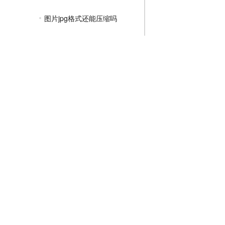
图片jpg格式还能压缩吗
压缩jpg照片的方法
怎么样压缩jpg图片的大小
jpg文件免费在线压缩
如何压缩jpg图片到200k
PNG压缩教程
JPGE压缩教程
文件压缩教程